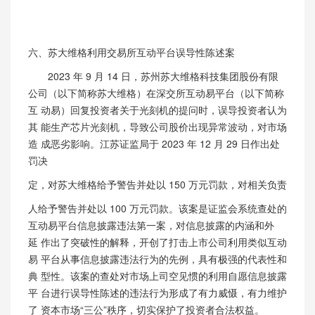
六、苏大维格利用交易所互动平台误导性陈述案
2023
年
9
月
14 日，苏州苏大维格科技集团股份有限
公司（以下简称苏大维格）在深交所互动易平台（以下简称
互 动易）回复投资者关于光刻机的提问时，误导投资者认为
其 能生产芯片光刻机，导致公司股价出现异常波动，对市场
造
成恶劣影响。江苏证监局于
2023
年
12
月
29 日作出处
罚决
定，对苏大维格给予警告并处以
150 万元罚款，对相关负责
人给予警告并处以
100 万元罚款。该案是证监会系统查处的
互动易平台信息披露违法第一案，对信息披露的内涵和外
延 作出了突破性的解释，开创了打击上市公司利用类似互动
易 平台从事信息披露违法行为的先例，具有极强的代表性和
典 型性。该案的查处对市场上司空见惯的利用自愿信息披露
平 台进行误导性陈述的违法行为形成了有力威慑，有力维护
了 资本市场“三公”秩序，切实保护了投资者合法权益。