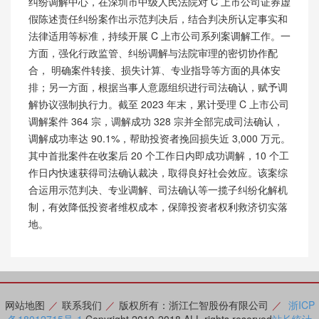
纠纷调解中心，在深圳市中级人民法院对
C 上市公司证券虚
假陈述责任纠纷案作出示范判决后，结合判决所认定事实和
法律适用等标准，持续开展
C 上市公司系列案调解工作。一
方面，强化行政监管、纠纷调解与法院审理的密切协作配
合，
明确案件转接、损失计算、专业指导等方面的具体安
排；另一方面，根据当事人意愿组织进行司法确认，赋予调
解协议强制执行力。截至
2023
年末，累计受理
C 上市公司
调解案
件
364
宗，调解成功
328 宗并全部完成司法确认，
调解成功
率达
90.1%
，帮助投资者挽回损失近
3,000
万元。
其中首批案件在收案后
20 个工作日内即成功调解，10 个工
作日内快速获得司法确认裁决，取得良好社会效应。该案综
合运用示范判决、专业调解、司法确认等一揽子纠纷化解机
制，有效降低投资者维权成本，保障投资者权利救济切实落
地。
网站地图
／
联系我们
／
版权所有：浙江仁智股份有限公司
／
浙ICP
备18012715号-1
Copyright 2010-2018 ALL rights reserved
站长统计