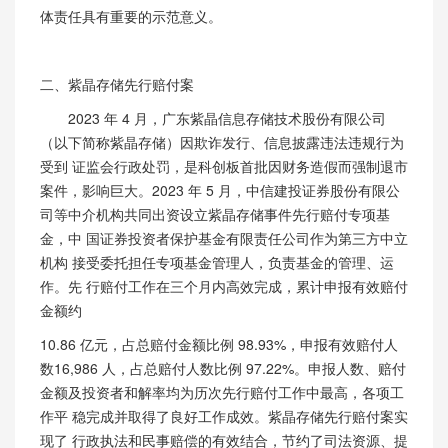
体责任具有重要的示范意义。
二、紫晶存储先行赔付案
2023
年
4 月，广东紫晶信息存储技术股份有限公司
（以下简称紫晶存储）因欺诈发行、信息披露违法违规行为
受到 证监会行政处罚，是科创板首批因财务造假而强制退市
案件，影响巨大。2023
年
5 月，中信建投证券股份有限公
司等中介机构共同出资设立紫晶存储事件先行赔付专项基
金，中 国证券投资者保护基金有限责任公司作为第三方中立
机构 接受委托担任专项基金管理人，负责基金的管理、运
作。先 行赔付工作在三个月内高效完成，累计申报有效赔付
金额约
10.86
亿元，占总赔付金额比例
98.93%，申报有效赔付人
数16,986
人，占总赔付人数比例
97.22%。申报人数、赔付
金额及投资者和解率均为历次先行赔付工作中最高，各项工
作平 稳完成并取得了良好工作成效。紫晶存储先行赔付案实
现了 行政执法和民事赔偿的有效结合，节约了司法资源、提