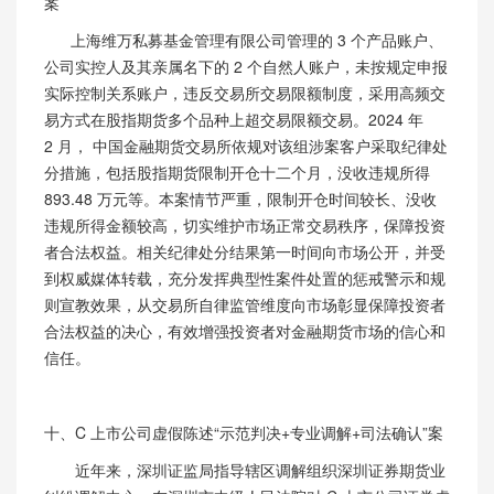
案
上海维万私募基金管理有限公司管理的 3 个产品账户、
公司实控人及其亲属名下的 2 个自然人账户，未按规定申报
实际控制关系账户，违反交易所交易限额制度，采用高频交
易方式在股指期货多个品种上超交易限额交易。2024 年
2 月， 中国金融期货交易所依规对该组涉案客户采取纪律处
分措施，包括股指期货限制开仓十二个月，没收违规所得
893.48 万元等。本案情节严重，限制开仓时间较长、没收
违规所得金额较高，切实维护市场正常交易秩序，保障投资
者合法权益。相关纪律处分结果第一时间向市场公开，并受
到权威媒体转载，充分发挥典型性案件处置的惩戒警示和规
则宣教效果，从交易所自律监管维度向市场彰显保障投资者
合法权益的决心，有效增强投资者对金融期货市场的信心和
信任。
十、C
上市公司虚假陈述
“示范判决
+专业调解+
司法确认
”
案
近年来，深圳证监局指导辖区调解组织深圳证券期货业