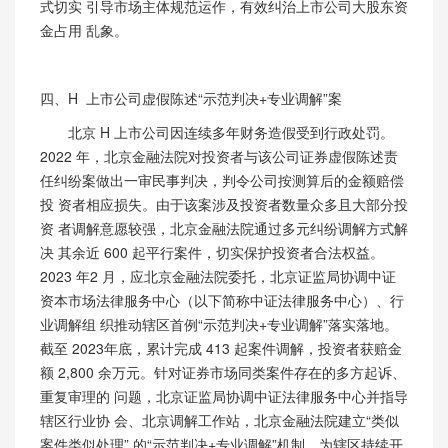
式切实 引导市场主体规范运作，有效纠治上市公司大股东资
金占用 乱象。
四、
H 上市公司虚假陈述“示范判决+专业调解”案
北京
H 上市公司因连续多年财务造假受到行政处罚。
2022 年，北京金融法院对投资者与该公司证券虚假陈述责
任纠纷案做出一审民事判决，判令公司按测算后的金额赔偿
投 资者相应损失。由于该案涉及投资者数量众多且大部分投
资 者调解意愿较强，北京金融法院通过多元纠纷调解方式解
决
其余近
600 起平行案件，切实保护投资者合法权益。
2023 年2 月，应北京金融法院委托，北京证监局协调中证
资本市场法律服务中心（以下简称中证法律服务中心）、行
业调解组 织推动辖区首例“示范判决+专业调解”
落实落地。
截至
2023
年底，累计完成 413 起案件调解，投资者获赔金
额 2,800 余万元。针对证券市场同类案件存在的多方起诉、
重复审理的 问题，北京证监局协调中证法律服务中心并指导
辖区行业协 会、北京调解工作站，北京金融法院建立“类似
案件类似处理” 的“示范判决+专业调解”机制，为辖区持续开