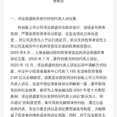
者教育
一
、泽达易盛欺诈发行特别代表人诉讼案
科创板上市公司泽达易盛存在欺诈发行、连续多年财务
造假，严重损害投资者合法权益。证监会强化立体化追
责， 对公司及责任人予以行政处罚，依法支持投资者追究上
市公司及相关中介机构等责任主体的民事赔偿责任。
2023 年4 月， 上海金融法院对投资者提起的泽达易盛民事
诉讼立案。2023
年
7 月，案件转换为特别代表人诉讼。
2023
年
12 月，泽达易盛特别代表人诉讼以诉中调解方式结
案，中证中小投资者
服务中心代表
7,195
名适格投资者获
2.85 亿元全额赔偿。该案是全国首例涉科创板上市公司特别
代表人诉讼，也是中国证券集体诉讼和解第一案，案件取得
良好的社会效果，被评
为上海金融法院
2023 年度十大典型
案例。泽达易盛案充分发挥特别代表人诉讼“默示加入、明
示退出”的制度优势，集中高效化解群体性纠纷。通过公益
机构代表、专业力量支持以及诉讼费用减免等制度，大幅降
低了投资者的维权成本和诉讼风险，同时，对于压实相关主