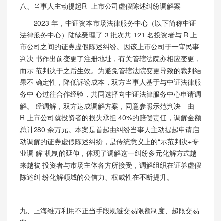
八、当事人主动提起
R 上市公司虚假陈述纠纷调解案
2023 年，中证资本市场法律服务中心（以下简称中证
法律服务中心）
陆续受理了
3
批次共
121
名投资者与
R 上
市公司之间的证券虚假陈述纠纷。因该上市公司于一审民事
判决 书作出前变更了注册地址，有关管辖法院亦相应变更，
而示 范判决于之后生效。为避免管辖法院变更导致的裁判结
果不 确定性，降低诉讼成本，双方当事人基于与中证法律服
务中 心过往合作经验，共同选择向中证法律服务中心申请调
解。
经调解，双方达成调解方案，同意参照示范判决，由
R 上市
公司就投资者的损失承担
40%的赔偿责任，调解金额
总计280 余万元。本案是首起由纠纷当事人主动提起申请启
动调解的证券虚假陈述纠纷，是传统意义上的“示范判决+专
业调 解”机制的延伸，体现了调解这一纠纷多元化解方式越
来越被 投资者与市场主体各方所接受，调解组织在证券虚假
陈述纠 纷化解领域的公信力、权威性在不断提升。
九、上海维万利用不正当手段规避交易限额制度、超限交易