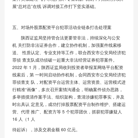
展“总对总”在线 诉调对接工作打下坚实基础。
五、对场外股票配资平台犯罪活动全链条打击处理案
陕西证监局坚持管合法更要管非法，持续深化与公安
机 关打防非法证券合作，建立协作机制，加强案件线索移
送、 性质认定、专业支持等工作，联合西安市公安局经济犯
罪侦 查支队成功侦破一起重大非法经营证券犯罪案件。
2022
年
1 月，陕西证监局收到投资者举报某网络平台配资
线索后，第 一时间启动协作机制，会同西安市公安局经济犯
罪侦查支 队，对配资平台运营主体、运营资质、运营模式进
行精准“画像”，多次召开案情沟通会，明确案件侦办思路，
多举措摸清作案手法、组织架构，查清涉嫌犯罪事实，并及
时出具认 定意见，成功打掉股票配资平台制作维护、搭建运
营、代理
推广、配资方等
5
个犯罪团伙，抓获犯罪嫌疑人
16 人（1 人
待起诉），涉及交易金额 60 亿元。